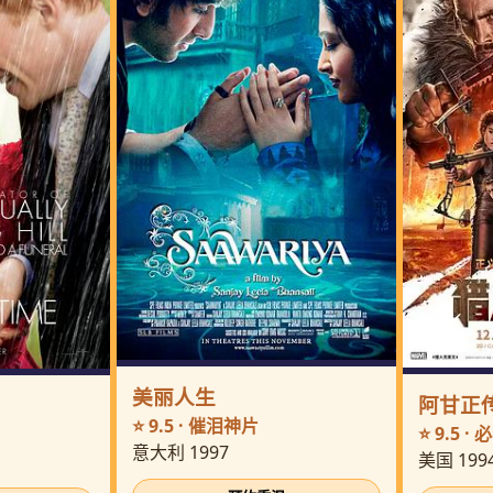
美丽人生
阿甘正
⭐ 9.5 · 催泪神片
⭐ 9.5 ·
意大利 1997
美国 199