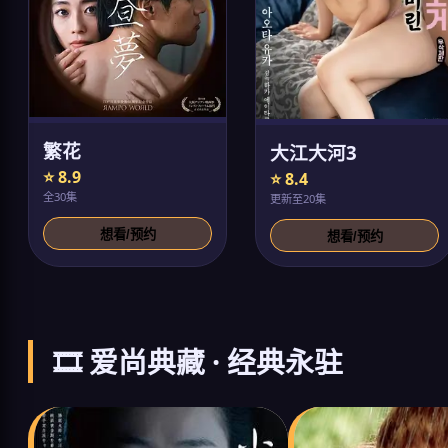
繁花
大江大河3
⭐ 8.9
⭐ 8.4
全30集
更新至20集
想看/预约
想看/预约
🎞️ 爱尚典藏 · 经典永驻