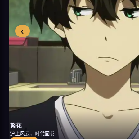
‹
繁花
沪上风云，时代画卷