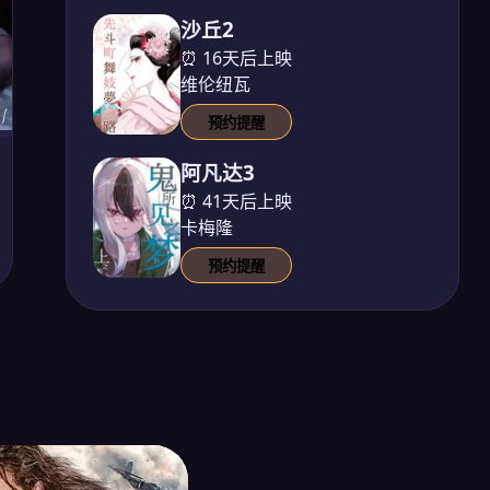
沙丘2
⏰ 16天后上映
维伦纽瓦
预约提醒
阿凡达3
⏰ 41天后上映
卡梅隆
预约提醒