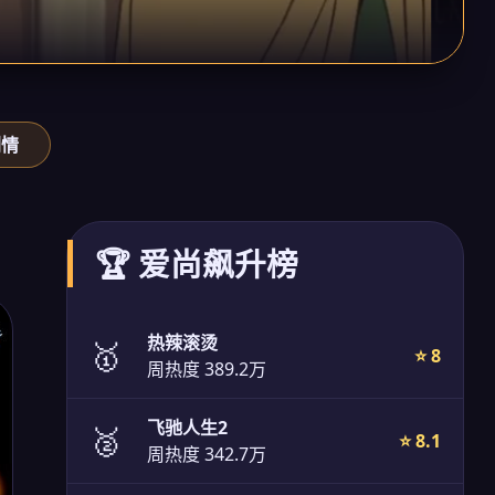
剧情
🏆 爱尚飙升榜
热辣滚烫
🥇
⭐ 8
周热度 389.2万
飞驰人生2
🥈
⭐ 8.1
周热度 342.7万