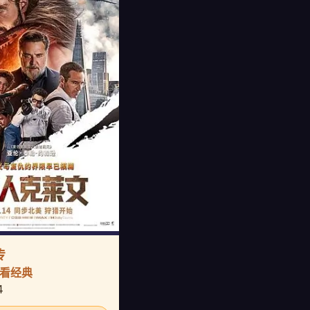
传
 必看经典
4