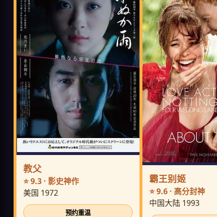
教父
霸王别姬
⭐ 9.3 · 影史神作
⭐ 9.6 · 高分封神
美国 1972
中国大陆 1993
预约重温