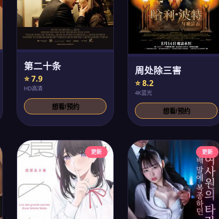
第二十条
周处除三害
⭐ 7.9
⭐ 8.2
HD高清
4K蓝光
想看/预约
想看/预约
更新
更新