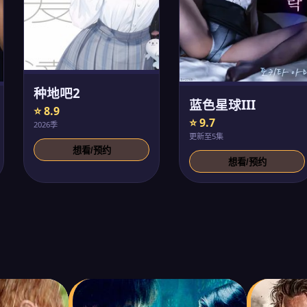
种地吧2
蓝色星球III
⭐ 8.9
⭐ 9.7
2026季
更新至5集
想看/预约
想看/预约