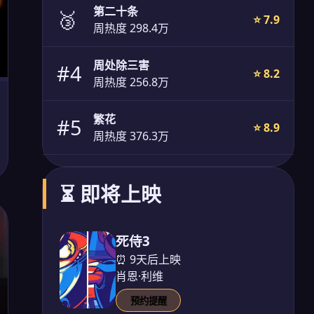
第二十条
🥉
⭐ 7.9
周热度 298.4万
周处除三害
#4
⭐ 8.2
周热度 256.8万
繁花
#5
⭐ 8.9
周热度 376.3万
⏳ 即将上映
死侍3
⏰ 9天后上映
肖恩·利维
预约提醒