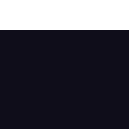
繁花
沪上风云，时代画卷
立即观看
动作
喜剧
爱情
科幻
悬疑
剧情